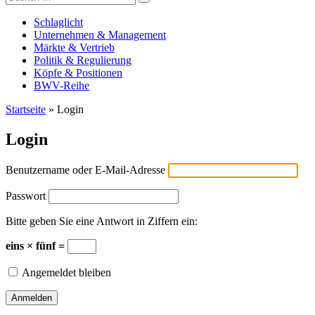
Versicherungswirtschaft-heute
nach:
Schlaglicht
Unternehmen & Management
Märkte & Vertrieb
Politik & Regulierung
Köpfe & Positionen
BWV-Reihe
Startseite
»
Login
Login
Benutzername oder E-Mail-Adresse
Passwort
Bitte geben Sie eine Antwort in Ziffern ein:
eins × fünf =
Angemeldet bleiben