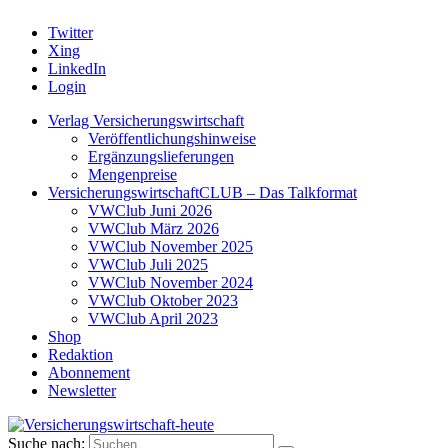
Twitter
Xing
LinkedIn
Login
Verlag Versicherungswirtschaft
Veröffentlichungshinweise
Ergänzungslieferungen
Mengenpreise
VersicherungswirtschaftCLUB – Das Talkformat
VWClub Juni 2026
VWClub März 2026
VWClub November 2025
VWClub Juli 2025
VWClub November 2024
VWClub Oktober 2023
VWClub April 2023
Shop
Redaktion
Abonnement
Newsletter
Suche nach: