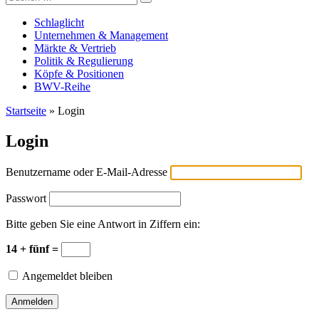
Versicherungswirtschaft-heute
nach:
Schlaglicht
Unternehmen & Management
Märkte & Vertrieb
Politik & Regulierung
Köpfe & Positionen
BWV-Reihe
Startseite
»
Login
Login
Benutzername oder E-Mail-Adresse
Passwort
Bitte geben Sie eine Antwort in Ziffern ein:
14 + fünf =
Angemeldet bleiben