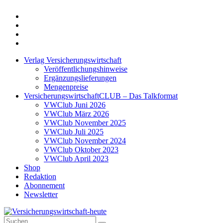
Twitter
Xing
LinkedIn
Login
Verlag Versicherungswirtschaft
Veröffentlichungshinweise
Ergänzungslieferungen
Mengenpreise
VersicherungswirtschaftCLUB – Das Talkformat
VWClub Juni 2026
VWClub März 2026
VWClub November 2025
VWClub Juli 2025
VWClub November 2024
VWClub Oktober 2023
VWClub April 2023
Shop
Redaktion
Abonnement
Newsletter
Suche