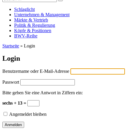
Versicherungswirtschaft-heute
nach:
Schlaglicht
Unternehmen & Management
Märkte & Vertrieb
Politik & Regulierung
Köpfe & Positionen
BWV-Reihe
Startseite
»
Login
Login
Benutzername oder E-Mail-Adresse
Passwort
Bitte geben Sie eine Antwort in Ziffern ein:
sechs + 13 =
Angemeldet bleiben