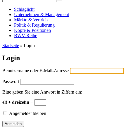
Versicherungswirtschaft-heute
nach:
Schlaglicht
Unternehmen & Management
Märkte & Vertrieb
Politik & Regulierung
Köpfe & Positionen
BWV-Reihe
Startseite
»
Login
Login
Benutzername oder E-Mail-Adresse
Passwort
Bitte geben Sie eine Antwort in Ziffern ein:
elf + dreizehn =
Angemeldet bleiben