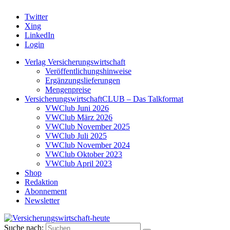
Twitter
Xing
LinkedIn
Login
Verlag Versicherungswirtschaft
Veröffentlichungshinweise
Ergänzungslieferungen
Mengenpreise
VersicherungswirtschaftCLUB – Das Talkformat
VWClub Juni 2026
VWClub März 2026
VWClub November 2025
VWClub Juli 2025
VWClub November 2024
VWClub Oktober 2023
VWClub April 2023
Shop
Redaktion
Abonnement
Newsletter
Suche nach: