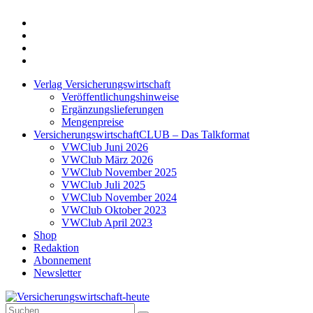
Twitter
Xing
LinkedIn
Login
Verlag Versicherungswirtschaft
Veröffentlichungshinweise
Ergänzungslieferungen
Mengenpreise
VersicherungswirtschaftCLUB – Das Talkformat
VWClub Juni 2026
VWClub März 2026
VWClub November 2025
VWClub Juli 2025
VWClub November 2024
VWClub Oktober 2023
VWClub April 2023
Shop
Redaktion
Abonnement
Newsletter
Suche