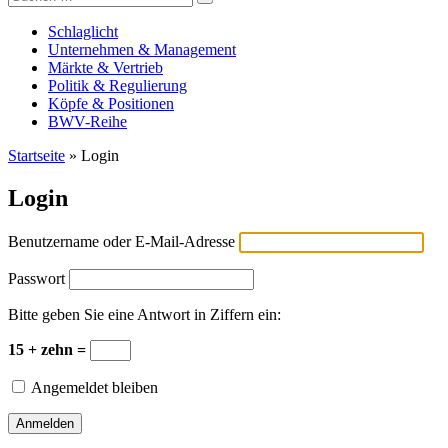
Versicherungswirtschaft-heute
nach:
Schlaglicht
Unternehmen & Management
Märkte & Vertrieb
Politik & Regulierung
Köpfe & Positionen
BWV-Reihe
Startseite
»
Login
Login
Benutzername oder E-Mail-Adresse
Passwort
Bitte geben Sie eine Antwort in Ziffern ein:
15 + zehn =
Angemeldet bleiben