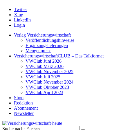
Twitter
Xing
LinkedIn
Login
Verlag Versicherungswirtschaft
Veröffentlichungshinweise
Ergänzungslieferungen
Mengenpreise
VersicherungswirtschaftCLUB – Das Talkformat
VWClub Juni 2026
VWClub März 2026
VWClub November 2025
VWClub Juli 2025
VWClub November 2024
VWClub Oktober 2023
VWClub April 2023
Shop
Redaktion
Abonnement
Newsletter
Suche nach: