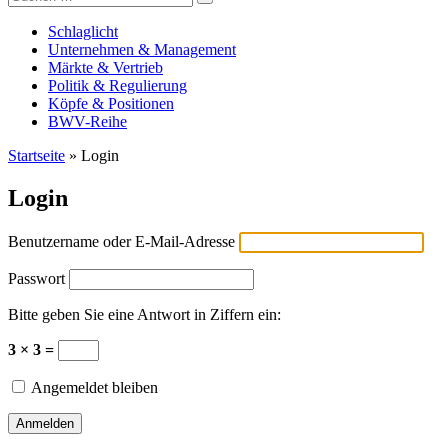
Versicherungswirtschaft-heute
nach:
Schlaglicht
Unternehmen & Management
Märkte & Vertrieb
Politik & Regulierung
Köpfe & Positionen
BWV-Reihe
Startseite
»
Login
Login
Benutzername oder E-Mail-Adresse
Passwort
Bitte geben Sie eine Antwort in Ziffern ein:
3 × 3 =
Angemeldet bleiben