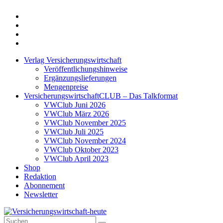
Twitter
Xing
LinkedIn
Login
Verlag Versicherungswirtschaft
Veröffentlichungshinweise
Ergänzungslieferungen
Mengenpreise
VersicherungswirtschaftCLUB – Das Talkformat
VWClub Juni 2026
VWClub März 2026
VWClub November 2025
VWClub Juli 2025
VWClub November 2024
VWClub Oktober 2023
VWClub April 2023
Shop
Redaktion
Abonnement
Newsletter
Suche