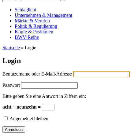
Versicherungswirtschaft-heute
nach:
Schlaglicht
Unternehmen & Management
Märkte & Vertrieb
Politik & Regulierung
Köpfe & Positionen
BWV-Reihe
Startseite
»
Login
Login
Benutzername oder E-Mail-Adresse
Passwort
Bitte geben Sie eine Antwort in Ziffern ein:
acht + neunzehn =
Angemeldet bleiben