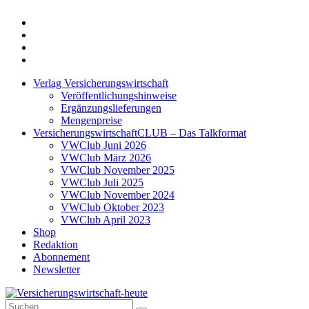
Twitter
Xing
LinkedIn
Login
Verlag Versicherungswirtschaft
Veröffentlichungshinweise
Ergänzungslieferungen
Mengenpreise
VersicherungswirtschaftCLUB – Das Talkformat
VWClub Juni 2026
VWClub März 2026
VWClub November 2025
VWClub Juli 2025
VWClub November 2024
VWClub Oktober 2023
VWClub April 2023
Shop
Redaktion
Abonnement
Newsletter
Suche