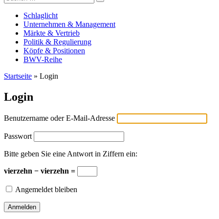
Versicherungswirtschaft-heute
nach:
Schlaglicht
Unternehmen & Management
Märkte & Vertrieb
Politik & Regulierung
Köpfe & Positionen
BWV-Reihe
Startseite
»
Login
Login
Benutzername oder E-Mail-Adresse
Passwort
Bitte geben Sie eine Antwort in Ziffern ein:
vierzehn − vierzehn =
Angemeldet bleiben