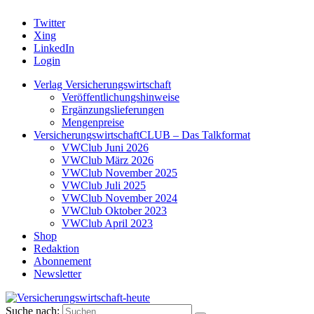
Twitter
Xing
LinkedIn
Login
Verlag Versicherungswirtschaft
Veröffentlichungshinweise
Ergänzungslieferungen
Mengenpreise
VersicherungswirtschaftCLUB – Das Talkformat
VWClub Juni 2026
VWClub März 2026
VWClub November 2025
VWClub Juli 2025
VWClub November 2024
VWClub Oktober 2023
VWClub April 2023
Shop
Redaktion
Abonnement
Newsletter
Suche nach: