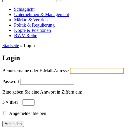
Versicherungswirtschaft-heute
nach:
Schlaglicht
Unternehmen & Management
Märkte & Vertrieb
Politik & Regulierung
Köpfe & Positionen
BWV-Reihe
Startseite
»
Login
Login
Benutzername oder E-Mail-Adresse
Passwort
Bitte geben Sie eine Antwort in Ziffern ein:
5 × drei =
Angemeldet bleiben