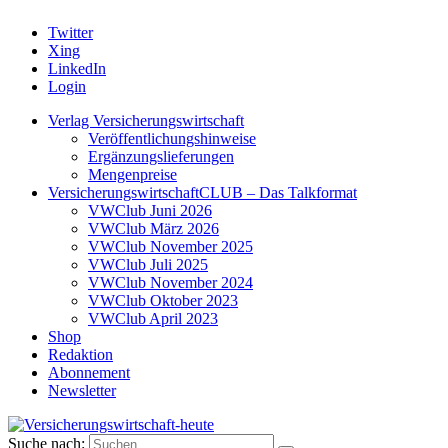
Twitter
Xing
LinkedIn
Login
Verlag Versicherungswirtschaft
Veröffentlichungshinweise
Ergänzungslieferungen
Mengenpreise
VersicherungswirtschaftCLUB – Das Talkformat
VWClub Juni 2026
VWClub März 2026
VWClub November 2025
VWClub Juli 2025
VWClub November 2024
VWClub Oktober 2023
VWClub April 2023
Shop
Redaktion
Abonnement
Newsletter
Suche nach: