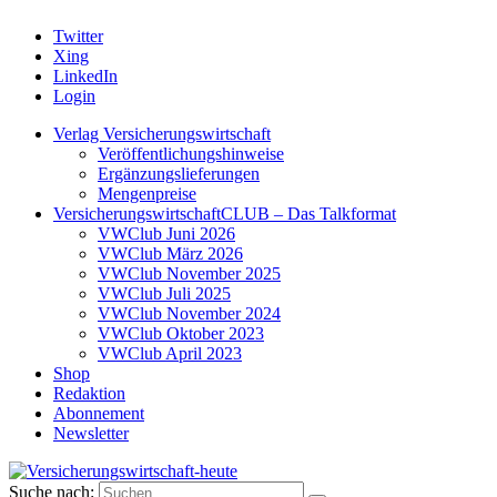
Twitter
Xing
LinkedIn
Login
Verlag Versicherungswirtschaft
Veröffentlichungshinweise
Ergänzungslieferungen
Mengenpreise
VersicherungswirtschaftCLUB – Das Talkformat
VWClub Juni 2026
VWClub März 2026
VWClub November 2025
VWClub Juli 2025
VWClub November 2024
VWClub Oktober 2023
VWClub April 2023
Shop
Redaktion
Abonnement
Newsletter
Suche nach: