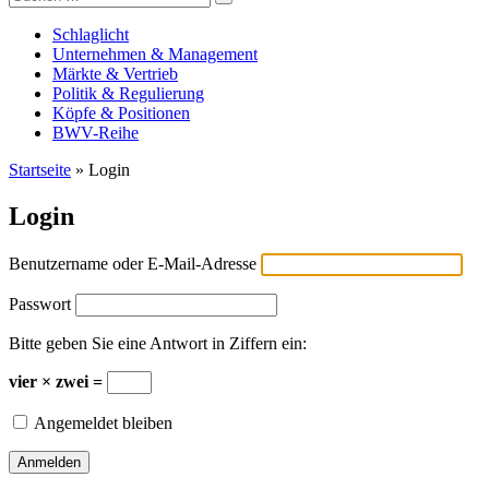
Versicherungswirtschaft-heute
nach:
Schlaglicht
Unternehmen & Management
Märkte & Vertrieb
Politik & Regulierung
Köpfe & Positionen
BWV-Reihe
Startseite
»
Login
Login
Benutzername oder E-Mail-Adresse
Passwort
Bitte geben Sie eine Antwort in Ziffern ein:
vier × zwei =
Angemeldet bleiben