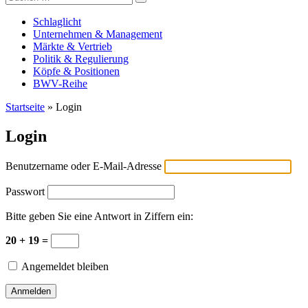
Versicherungswirtschaft-heute
nach:
Schlaglicht
Unternehmen & Management
Märkte & Vertrieb
Politik & Regulierung
Köpfe & Positionen
BWV-Reihe
Startseite
»
Login
Login
Benutzername oder E-Mail-Adresse
Passwort
Bitte geben Sie eine Antwort in Ziffern ein:
20 + 19 =
Angemeldet bleiben