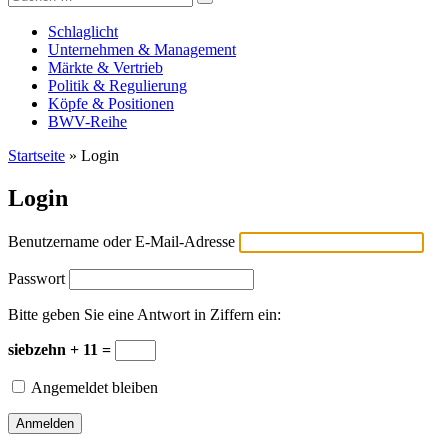
Versicherungswirtschaft-heute
nach:
Schlaglicht
Unternehmen & Management
Märkte & Vertrieb
Politik & Regulierung
Köpfe & Positionen
BWV-Reihe
Startseite
»
Login
Login
Benutzername oder E-Mail-Adresse
Passwort
Bitte geben Sie eine Antwort in Ziffern ein:
siebzehn + 11 =
Angemeldet bleiben