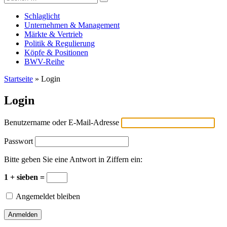
Versicherungswirtschaft-heute
nach:
Schlaglicht
Unternehmen & Management
Märkte & Vertrieb
Politik & Regulierung
Köpfe & Positionen
BWV-Reihe
Startseite
»
Login
Login
Benutzername oder E-Mail-Adresse
Passwort
Bitte geben Sie eine Antwort in Ziffern ein:
1 + sieben =
Angemeldet bleiben