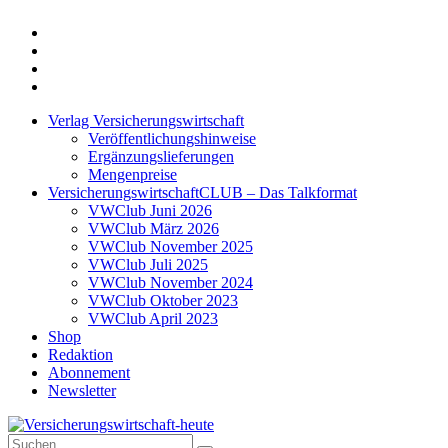
Twitter
Xing
LinkedIn
Login
Verlag Versicherungswirtschaft
Veröffentlichungshinweise
Ergänzungslieferungen
Mengenpreise
VersicherungswirtschaftCLUB – Das Talkformat
VWClub Juni 2026
VWClub März 2026
VWClub November 2025
VWClub Juli 2025
VWClub November 2024
VWClub Oktober 2023
VWClub April 2023
Shop
Redaktion
Abonnement
Newsletter
Suche