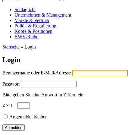
Versicherungswirtschaft-heute
nach:
Schlaglicht
Unternehmen & Management
Märkte & Vertrieb
Politik & Regulierung
Köpfe & Positionen
BWV-Reihe
Startseite
»
Login
Login
Benutzername oder E-Mail-Adresse
Passwort
Bitte geben Sie eine Antwort in Ziffern ein:
2 × 1 =
Angemeldet bleiben