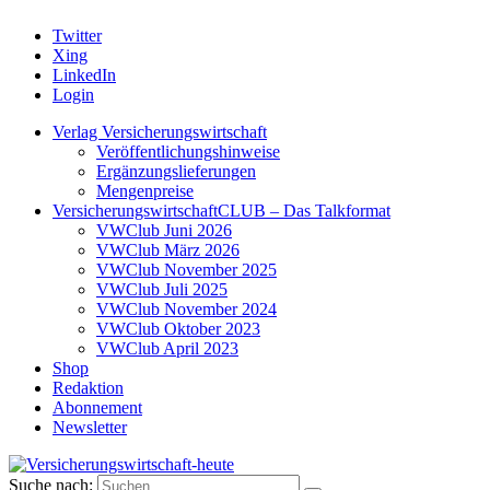
Twitter
Xing
LinkedIn
Login
Verlag Versicherungswirtschaft
Veröffentlichungshinweise
Ergänzungslieferungen
Mengenpreise
VersicherungswirtschaftCLUB – Das Talkformat
VWClub Juni 2026
VWClub März 2026
VWClub November 2025
VWClub Juli 2025
VWClub November 2024
VWClub Oktober 2023
VWClub April 2023
Shop
Redaktion
Abonnement
Newsletter
Suche nach: