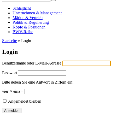
Versicherungswirtschaft-heute
nach:
Schlaglicht
Unternehmen & Management
Märkte & Vertrieb
Politik & Regulierung
Köpfe & Positionen
BWV-Reihe
Startseite
»
Login
Login
Benutzername oder E-Mail-Adresse
Passwort
Bitte geben Sie eine Antwort in Ziffern ein:
vier × eins =
Angemeldet bleiben