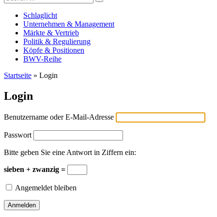
Versicherungswirtschaft-heute
nach:
Schlaglicht
Unternehmen & Management
Märkte & Vertrieb
Politik & Regulierung
Köpfe & Positionen
BWV-Reihe
Startseite
»
Login
Login
Benutzername oder E-Mail-Adresse
Passwort
Bitte geben Sie eine Antwort in Ziffern ein:
sieben + zwanzig =
Angemeldet bleiben