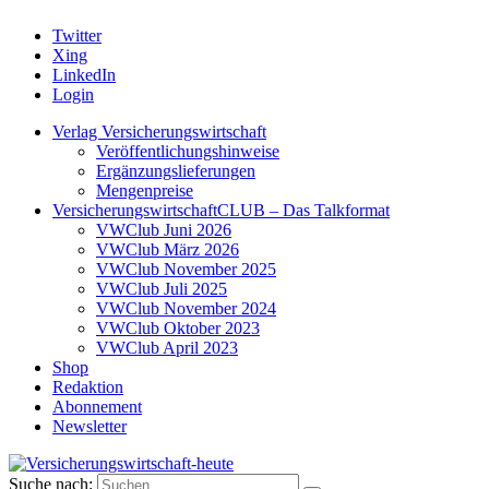
Twitter
Xing
LinkedIn
Login
Verlag Versicherungswirtschaft
Veröffentlichungshinweise
Ergänzungslieferungen
Mengenpreise
VersicherungswirtschaftCLUB – Das Talkformat
VWClub Juni 2026
VWClub März 2026
VWClub November 2025
VWClub Juli 2025
VWClub November 2024
VWClub Oktober 2023
VWClub April 2023
Shop
Redaktion
Abonnement
Newsletter
Suche nach: