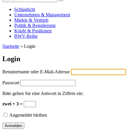
Versicherungswirtschaft-heute
nach:
Schlaglicht
Unternehmen & Management
Märkte & Vertrieb
Politik & Regulierung
Köpfe & Positionen
BWV-Reihe
Startseite
»
Login
Login
Benutzername oder E-Mail-Adresse
Passwort
Bitte geben Sie eine Antwort in Ziffern ein:
zwei × 3 =
Angemeldet bleiben