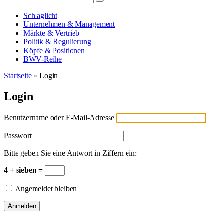
Versicherungswirtschaft-heute
nach:
Schlaglicht
Unternehmen & Management
Märkte & Vertrieb
Politik & Regulierung
Köpfe & Positionen
BWV-Reihe
Startseite
»
Login
Login
Benutzername oder E-Mail-Adresse
Passwort
Bitte geben Sie eine Antwort in Ziffern ein:
4 + sieben =
Angemeldet bleiben