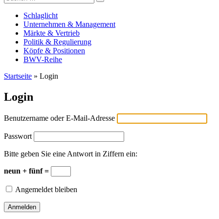
Versicherungswirtschaft-heute
nach:
Schlaglicht
Unternehmen & Management
Märkte & Vertrieb
Politik & Regulierung
Köpfe & Positionen
BWV-Reihe
Startseite
»
Login
Login
Benutzername oder E-Mail-Adresse
Passwort
Bitte geben Sie eine Antwort in Ziffern ein:
neun + fünf =
Angemeldet bleiben