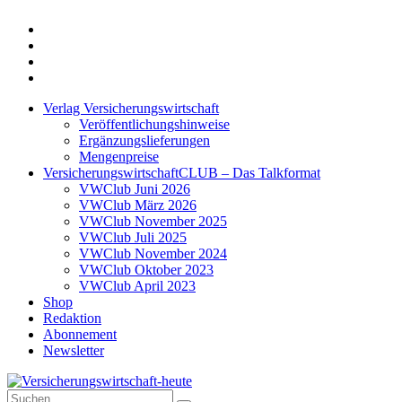
Twitter
Xing
LinkedIn
Login
Verlag Versicherungswirtschaft
Veröffentlichungshinweise
Ergänzungslieferungen
Mengenpreise
VersicherungswirtschaftCLUB – Das Talkformat
VWClub Juni 2026
VWClub März 2026
VWClub November 2025
VWClub Juli 2025
VWClub November 2024
VWClub Oktober 2023
VWClub April 2023
Shop
Redaktion
Abonnement
Newsletter
Suche