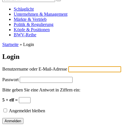
Versicherungswirtschaft-heute
nach:
Schlaglicht
Unternehmen & Management
Märkte & Vertrieb
Politik & Regulierung
Köpfe & Positionen
BWV-Reihe
Startseite
»
Login
Login
Benutzername oder E-Mail-Adresse
Passwort
Bitte geben Sie eine Antwort in Ziffern ein:
5 + elf =
Angemeldet bleiben