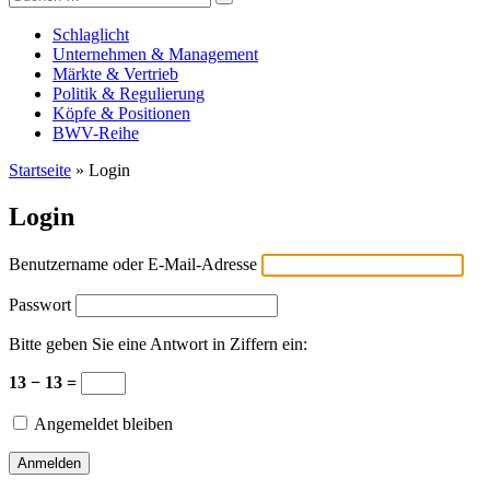
Versicherungswirtschaft-heute
nach:
Schlaglicht
Unternehmen & Management
Märkte & Vertrieb
Politik & Regulierung
Köpfe & Positionen
BWV-Reihe
Startseite
»
Login
Login
Benutzername oder E-Mail-Adresse
Passwort
Bitte geben Sie eine Antwort in Ziffern ein:
13 − 13 =
Angemeldet bleiben