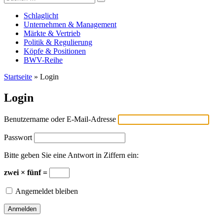
Versicherungswirtschaft-heute
nach:
Schlaglicht
Unternehmen & Management
Märkte & Vertrieb
Politik & Regulierung
Köpfe & Positionen
BWV-Reihe
Startseite
»
Login
Login
Benutzername oder E-Mail-Adresse
Passwort
Bitte geben Sie eine Antwort in Ziffern ein:
zwei × fünf =
Angemeldet bleiben