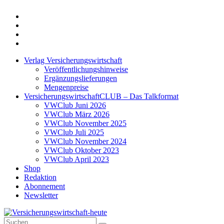
Twitter
Xing
LinkedIn
Login
Verlag Versicherungswirtschaft
Veröffentlichungshinweise
Ergänzungslieferungen
Mengenpreise
VersicherungswirtschaftCLUB – Das Talkformat
VWClub Juni 2026
VWClub März 2026
VWClub November 2025
VWClub Juli 2025
VWClub November 2024
VWClub Oktober 2023
VWClub April 2023
Shop
Redaktion
Abonnement
Newsletter
Suche