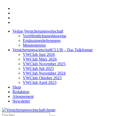
Twitter
Xing
LinkedIn
Login
Verlag Versicherungswirtschaft
Veröffentlichungshinweise
Ergänzungslieferungen
Mengenpreise
VersicherungswirtschaftCLUB – Das Talkformat
VWClub Juni 2026
VWClub März 2026
VWClub November 2025
VWClub Juli 2025
VWClub November 2024
VWClub Oktober 2023
VWClub April 2023
Shop
Redaktion
Abonnement
Newsletter
Suche