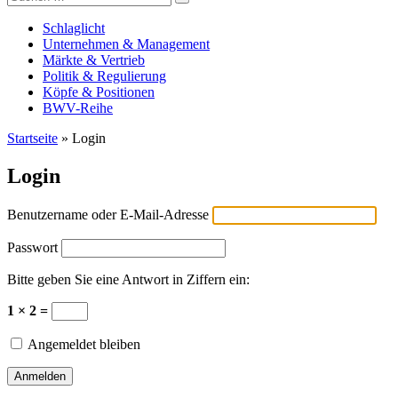
Versicherungswirtschaft-heute
nach:
Schlaglicht
Unternehmen & Management
Märkte & Vertrieb
Politik & Regulierung
Köpfe & Positionen
BWV-Reihe
Startseite
»
Login
Login
Benutzername oder E-Mail-Adresse
Passwort
Bitte geben Sie eine Antwort in Ziffern ein:
1 × 2 =
Angemeldet bleiben