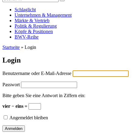
Versicherungswirtschaft-heute
nach:
Schlaglicht
Unternehmen & Management
Märkte & Vertrieb
Politik & Regulierung
Köpfe & Positionen
BWV-Reihe
Startseite
»
Login
Login
Benutzername oder E-Mail-Adresse
Passwort
Bitte geben Sie eine Antwort in Ziffern ein:
vier − eins =
Angemeldet bleiben