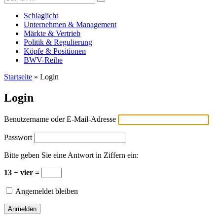
Versicherungswirtschaft-heute
nach:
Schlaglicht
Unternehmen & Management
Märkte & Vertrieb
Politik & Regulierung
Köpfe & Positionen
BWV-Reihe
Startseite
»
Login
Login
Benutzername oder E-Mail-Adresse
Passwort
Bitte geben Sie eine Antwort in Ziffern ein:
13 − vier =
Angemeldet bleiben