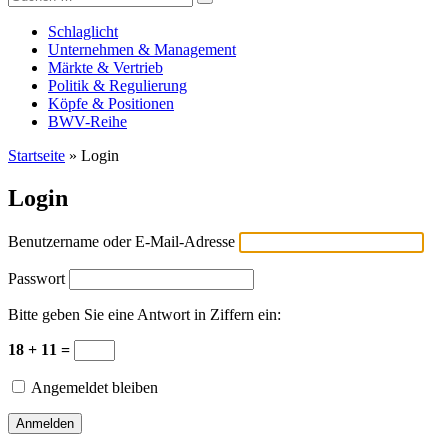
Versicherungswirtschaft-heute
nach:
Schlaglicht
Unternehmen & Management
Märkte & Vertrieb
Politik & Regulierung
Köpfe & Positionen
BWV-Reihe
Startseite
»
Login
Login
Benutzername oder E-Mail-Adresse
Passwort
Bitte geben Sie eine Antwort in Ziffern ein:
18 + 11 =
Angemeldet bleiben