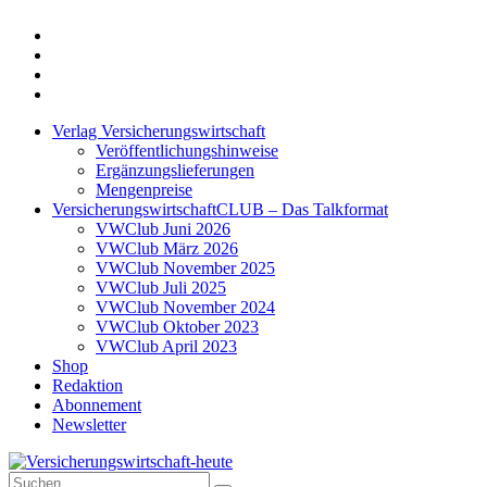
Twitter
Xing
LinkedIn
Login
Verlag Versicherungswirtschaft
Veröffentlichungshinweise
Ergänzungslieferungen
Mengenpreise
VersicherungswirtschaftCLUB – Das Talkformat
VWClub Juni 2026
VWClub März 2026
VWClub November 2025
VWClub Juli 2025
VWClub November 2024
VWClub Oktober 2023
VWClub April 2023
Shop
Redaktion
Abonnement
Newsletter
Suche