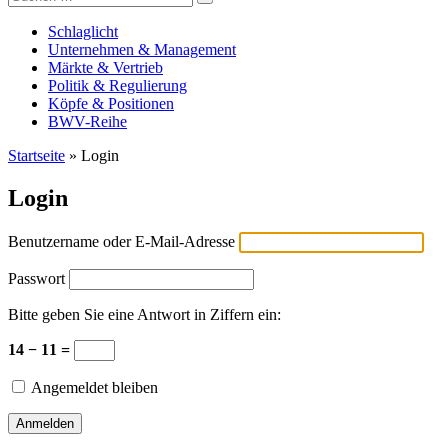
Versicherungswirtschaft-heute
nach:
Schlaglicht
Unternehmen & Management
Märkte & Vertrieb
Politik & Regulierung
Köpfe & Positionen
BWV-Reihe
Startseite
»
Login
Login
Benutzername oder E-Mail-Adresse
Passwort
Bitte geben Sie eine Antwort in Ziffern ein:
14 − 11 =
Angemeldet bleiben