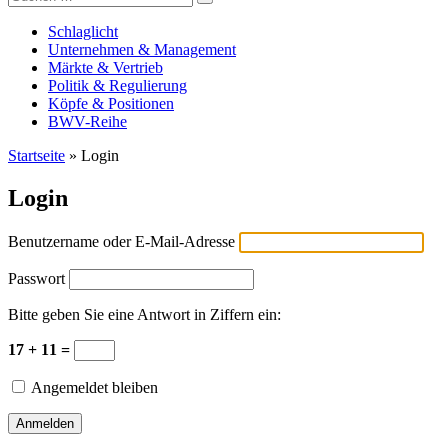
Versicherungswirtschaft-heute
nach:
Schlaglicht
Unternehmen & Management
Märkte & Vertrieb
Politik & Regulierung
Köpfe & Positionen
BWV-Reihe
Startseite
»
Login
Login
Benutzername oder E-Mail-Adresse
Passwort
Bitte geben Sie eine Antwort in Ziffern ein:
17 + 11 =
Angemeldet bleiben