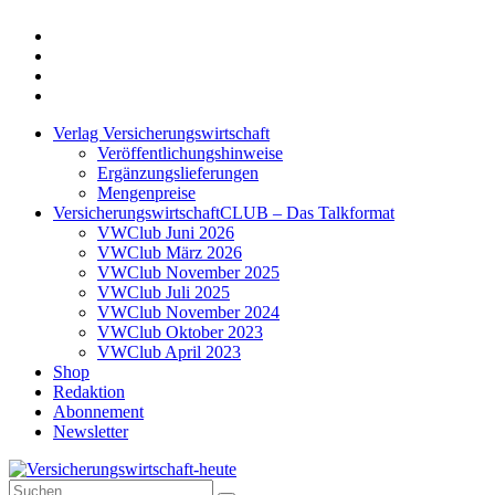
Twitter
Xing
LinkedIn
Login
Verlag Versicherungswirtschaft
Veröffentlichungshinweise
Ergänzungslieferungen
Mengenpreise
VersicherungswirtschaftCLUB – Das Talkformat
VWClub Juni 2026
VWClub März 2026
VWClub November 2025
VWClub Juli 2025
VWClub November 2024
VWClub Oktober 2023
VWClub April 2023
Shop
Redaktion
Abonnement
Newsletter
Suche