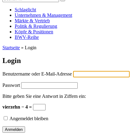
Versicherungswirtschaft-heute
nach:
Schlaglicht
Unternehmen & Management
Märkte & Vertrieb
Politik & Regulierung
Köpfe & Positionen
BWV-Reihe
Startseite
»
Login
Login
Benutzername oder E-Mail-Adresse
Passwort
Bitte geben Sie eine Antwort in Ziffern ein:
vierzehn − 4 =
Angemeldet bleiben