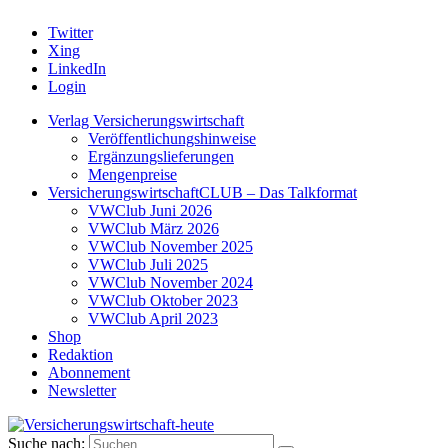
Twitter
Xing
LinkedIn
Login
Verlag Versicherungswirtschaft
Veröffentlichungshinweise
Ergänzungslieferungen
Mengenpreise
VersicherungswirtschaftCLUB – Das Talkformat
VWClub Juni 2026
VWClub März 2026
VWClub November 2025
VWClub Juli 2025
VWClub November 2024
VWClub Oktober 2023
VWClub April 2023
Shop
Redaktion
Abonnement
Newsletter
Suche nach: