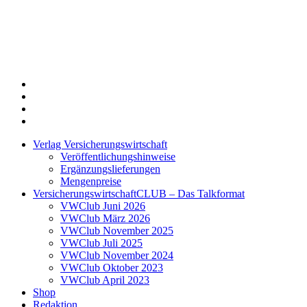
Twitter
Xing
LinkedIn
Login
Verlag Versicherungswirtschaft
Veröffentlichungshinweise
Ergänzungslieferungen
Mengenpreise
VersicherungswirtschaftCLUB – Das Talkformat
VWClub Juni 2026
VWClub März 2026
VWClub November 2025
VWClub Juli 2025
VWClub November 2024
VWClub Oktober 2023
VWClub April 2023
Shop
Redaktion